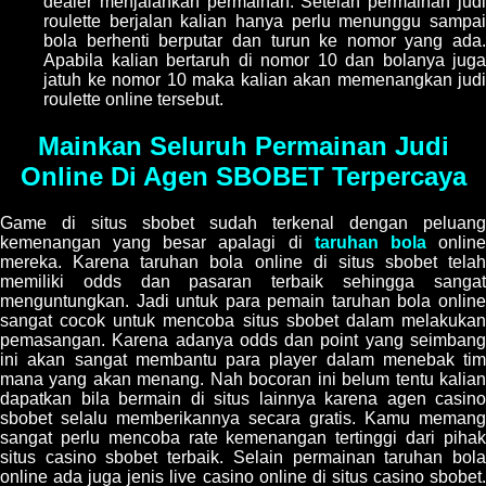
dealer menjalankan permainan. Setelah permainan judi
roulette berjalan kalian hanya perlu menunggu sampai
bola berhenti berputar dan turun ke nomor yang ada.
Apabila kalian bertaruh di nomor 10 dan bolanya juga
jatuh ke nomor 10 maka kalian akan memenangkan judi
roulette online tersebut.
Mainkan Seluruh Permainan Judi
Online Di Agen SBOBET Terpercaya
Game di situs sbobet sudah terkenal dengan peluang
kemenangan yang besar apalagi di
taruhan bola
onlin
mereka. Karena taruhan bola online di situs sbobet telah
memiliki odds dan pasaran terbaik sehingga sangat
menguntungkan. Jadi untuk para pemain taruhan bola online
sangat cocok untuk mencoba situs sbobet dalam melakukan
pemasangan. Karena adanya odds dan point yang seimbang
ini akan sangat membantu para player dalam menebak tim
mana yang akan menang. Nah bocoran ini belum tentu kalian
dapatkan bila bermain di situs lainnya karena agen casino
sbobet selalu memberikannya secara gratis. Kamu memang
sangat perlu mencoba rate kemenangan tertinggi dari pihak
situs casino sbobet terbaik. Selain permainan taruhan bola
online ada juga jenis live casino online di situs casino sbobet.