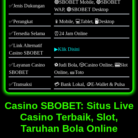
🟢SBOBET Mobile, 🔵SBOBET
✅Jenis Dukungan
WAP, 🟣SBOBET Desktop
✅Perangkat
📱Mobile, 💻Tablet, 🖥Desktop
✅Tersedia Selama
⏰24 Jam Online
✅Link Alternatif
▶Klik Disini
Casino SBOBET
✅Layanan Casino
⚽Judi Bola, 🎲Casino Online, 🎰Slot
SBOBET
Online, 🎫Toto
✅Transaksi
💳 Bank Lokal, 🪙E-Wallet & Pulsa
Casino SBOBET: Situs Live
Casino Terbaik, Slot,
Taruhan Bola Online