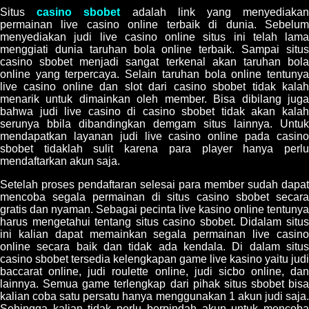
Situs
casino sbobet
adalah link yang menyediaka
permainan live casino online terbaik di dunia. Sebelum
menyediakan judi live casino online situs ini telah lama
menggiati dunia taruhan bola online terbaik. Sampai situs
casino sbobet menjadi sangat terkenal akan taruhan bola
online yang terpercaya. Selain taruhan bola online tentunya
live casino online dan slot dari casino sbobet tidak kalah
menarik untuk dimainkan oleh member. Bisa dibilang juga
bahwa judi live casino di casino sbobet tidak akan kalah
serunya bbila dibandingkan demgam situs lainnya. Untuk
mendapatkan layanan judi live casino online pada casino
sbobet tidaklah sulit karena para player hanya perlu
mendaftarkan akun saja.
Setelah proses pendaftaran selesai para member sudah dapat
mencoba segala permainan di situs casino sbobet secara
gratis dan nyaman. Sebagai pecinta live kasino online tentunya
harus mengetahui tentang situs casino sbobet. Didalam situs
ini kalian dapat memainkan segala permainan live casino
online secara baik dan tidak ada kendala. Di dalam situs
casino sbobet tersedia kelengkapan game live kasino yaitu judi
baccarat online, judi roulette online, judi sicbo online, dan
lainnya. Semua game terlengkap dari pihak situs sbobet bisa
kalian coba satu persatu hanya menggunakan 1 akun judi saja.
Sehingga kalian tidak perlu berpindah akun untuk mencoba