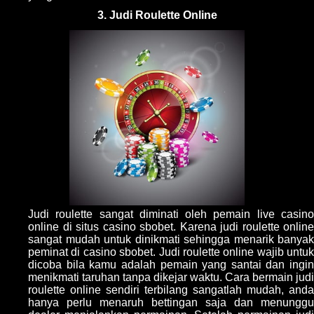
3. Judi Roulette Online
Judi roulette sangat diminati oleh pemain live casino
online di situs casino sbobet. Karena judi roulette online
sangat mudah untuk dinikmati sehingga menarik banyak
peminat di casino sbobet. Judi roulette online wajib untuk
dicoba bila kamu adalah pemain yang santai dan ingin
menikmati taruhan tanpa dikejar waktu. Cara bermain judi
roulette online sendiri terbilang sangatlah mudah, anda
hanya perlu menaruh bettingan saja dan menunggu