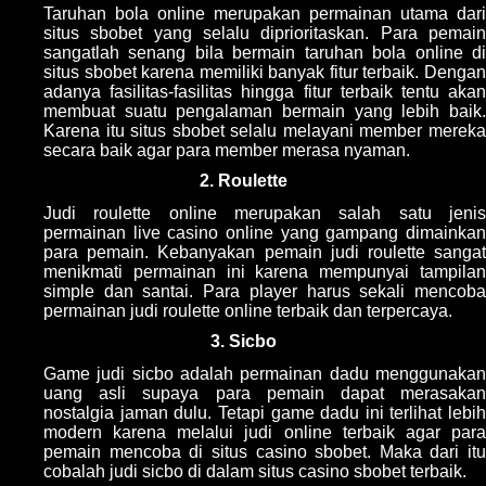
Taruhan bola online merupakan permainan utama dari
situs sbobet yang selalu diprioritaskan. Para pemain
sangatlah senang bila bermain taruhan bola online di
situs sbobet karena memiliki banyak fitur terbaik. Dengan
adanya fasilitas-fasilitas hingga fitur terbaik tentu akan
membuat suatu pengalaman bermain yang lebih baik.
Karena itu situs sbobet selalu melayani member mereka
secara baik agar para member merasa nyaman.
2. Roulette
Judi roulette online merupakan salah satu jenis
permainan live casino online yang gampang dimainkan
para pemain. Kebanyakan pemain judi roulette sangat
menikmati permainan ini karena mempunyai tampilan
simple dan santai. Para player harus sekali mencoba
permainan judi roulette online terbaik dan terpercaya.
3. Sicbo
Game judi sicbo adalah permainan dadu menggunakan
uang asli supaya para pemain dapat merasakan
nostalgia jaman dulu. Tetapi game dadu ini terlihat lebih
modern karena melalui judi online terbaik agar para
pemain mencoba di situs casino sbobet. Maka dari itu
cobalah judi sicbo di dalam situs casino sbobet terbaik.