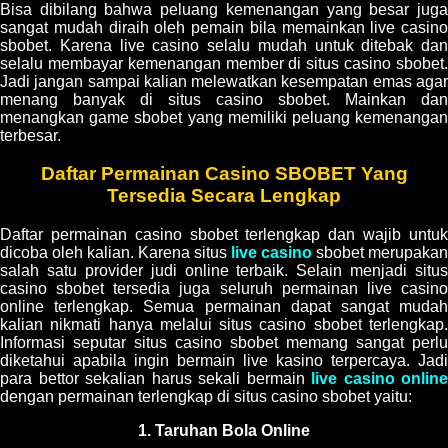
Bisa dibilang bahwa peluang kemenangan yang besar juga
sangat mudah diraih oleh pemain bila memainkan live casino
sbobet. Karena live casino selalu mudah untuk ditebak dan
selalu membayar kemenangan member di situs casino sbobet.
Jadi jangan sampai kalian melewatkan kesempatan emas agar
menang banyak di situs casino sbobet. Mainkan dan
menangkan game sbobet yang memiliki peluang kemenangan
terbesar.
Daftar Permainan Casino SBOBET Yang
Tersedia Secara Lengkap
Daftar permainan casino sbobet terlengkap dan wajib untuk
dicoba oleh kalian. Karena situs
live casino
sbobet merupakan
salah satu provider judi online terbaik. Selain menjadi situs
casino sbobet tersedia juga seluruh permainan live casino
online terlengkap. Semua permainan dapat sangat mudah
kalian nikmati hanya melalui situs casino sbobet terlengkap.
Informasi seputar situs casino sbobet memang sangat perlu
diketahui apabila ingin bermain live kasino terpercaya. Jadi
para bettor sekalian harus sekali bermain
live casino online
dengan permainan terlengkap di situs casino sbobet yaitu:
1. Taruhan Bola Online