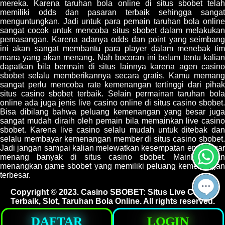
mereka. Karena taruhan bola online di situs sbobet telah
memiliki odds dan pasaran terbaik sehingga sangat
menguntungkan. Jadi untuk para pemain taruhan bola online
sangat cocok untuk mencoba situs sbobet dalam melakukan
pemasangan. Karena adanya odds dan point yang seimbang
ini akan sangat membantu para player dalam menebak tim
mana yang akan menang. Nah bocoran ini belum tentu kalian
dapatkan bila bermain di situs lainnya karena agen casino
sbobet selalu memberikannya secara gratis. Kamu memang
sangat perlu mencoba rate kemenangan tertinggi dari pihak
situs casino sbobet terbaik. Selain permainan taruhan bola
online ada juga jenis live casino online di situs casino sbobet.
Bisa dibilang bahwa peluang kemenangan yang besar juga
sangat mudah diraih oleh pemain bila memainkan live casino
sbobet. Karena live casino selalu mudah untuk ditebak dan
selalu membayar kemenangan member di situs casino sbobet.
Jadi jangan sampai kalian melewatkan kesempatan emas agar
menang banyak di situs casino sbobet. Mainkan dan
menangkan game sbobet yang memiliki peluang kemenangan
terbesar.
Copyright © 2023.
Casino SBOBET: Situs Live Casino
Terbaik, Slot, Taruhan Bola Online
. All rights reserved.
DAFTAR
LOGIN