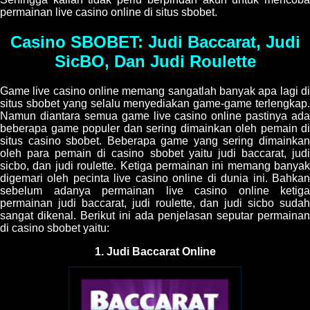
permainan live casino online di situs sbobet.
Casino SBOBET: Judi Baccarat, Judi
SicBO, Dan Judi Roulette
Game live casino online memang sangatlah banyak apa lagi di
situs sbobet yang selalu menyediakan game-game terlengkap.
Namun diantara semua game live casino online pastinya ada
beberapa game populer dan sering dimainkan oleh pemain di
situs casino sbobet. Beberapa game yang sering dimainkan
oleh para pemain di casino sbobet yaitu judi baccarat, judi
sicbo, dan judi roulette. Ketiga permainan ini memang banyak
digemari oleh pecinta live casino online di dunia ini. Bahkan
sebelum adanya permainan live casino online ketiga
permainan judi baccarat, judi roulette, dan judi sicbo sudah
sangat dikenal. Berikut ini ada penjelasan seputar permainan
di casino sbobet yaitu:
1. Judi Baccarat Online